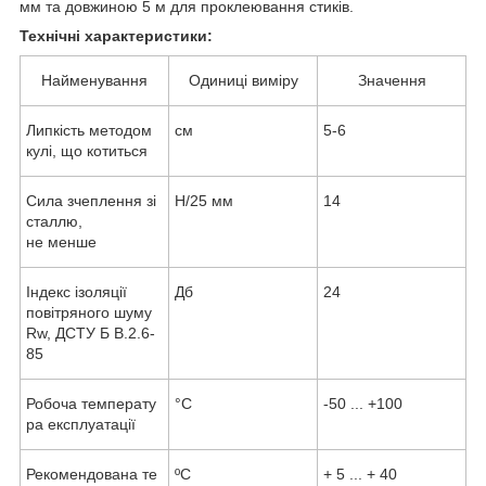
мм та довжиною 5 м для проклеювання стиків.
Технічні характеристики:
Найменування
Одиниці виміру
Значення
Липкість методом
см
5-6
кулі, що котиться
Сила зчеплення зі
Н/25 мм
14
сталлю,
не менше
Індекс ізоляції
Дб
24
повітряного шуму
Rw, ДСТУ Б В.2.6-
85
Робоча температу
°С
-50 ... +100
ра експлуатації
Рекомендована те
ºС
+ 5 ... + 40