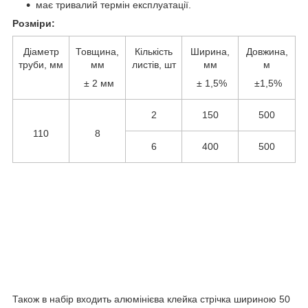
має тривалий термін експлуатації.
Розміри:
Діаметр
Товщина,
Кількість
Ширина,
Довжина,
труби, мм
мм
листів, шт
мм
м
± 2 мм
± 1,5%
±1,5%
2
150
500
110
8
6
400
500
Також в набір входить алюмінієва клейка стрічка шириною 50