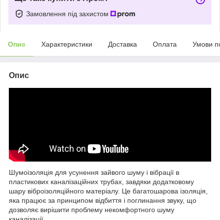
Замовлення під захистом
Опис
Характеристики
Доставка
Оплата
Умови п
Опис
Шумоізоляція для усунення зайвого шуму і вібрації в
пластикових каналізаційних трубах, завдяки додатковому
шару віброізоляційного матеріалу. Це багатошарова ізоляція,
яка працює за принципом відбиття і поглинання звуку, що
дозволяє вирішити проблему некомфортного шуму
каналізації.