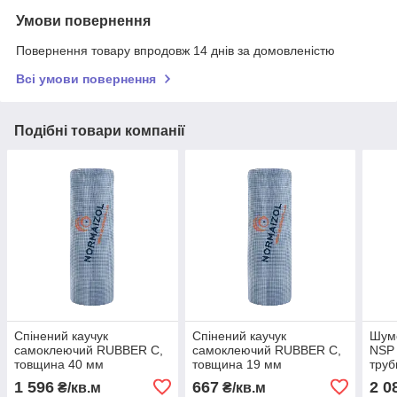
Умови повернення
Повернення товару впродовж 14 днів за домовленістю
Всі умови повернення
Подібні товари компанії
Спінений каучук
Спінений каучук
Шумо
самоклеючий RUBBER C,
самоклеючий RUBBER C,
NSP
товщина 40 мм
товщина 19 мм
труб
мм
1 596
667
2 0
₴/кв.м
₴/кв.м