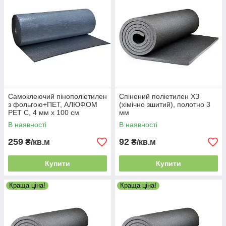
Самоклеючий пінополіетилен
Спінений поліетилен ХЗ
з фольгою+ПЕТ, АЛЮФОМ
(хімічно зшитий), полотно 3
PET С, 4 мм х 100 см
мм
В наявності
В наявності
259
92
₴/кв.м
₴/кв.м
Купити
Купити
Краща ціна!
Краща ціна!