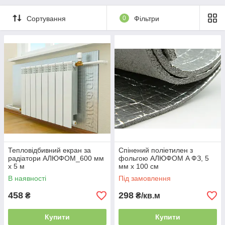
(ХЗ)
(ФЗ)
Сортування
0
Фільтри
Тепловідбивний екран за
Спінений поліетилен з
радіатори АЛЮФОМ_600 мм
фольгою АЛЮФОМ A ФЗ, 5
х 5 м
мм х 100 см
В наявності
Під замовлення
458
298
₴
₴/кв.м
Купити
Купити