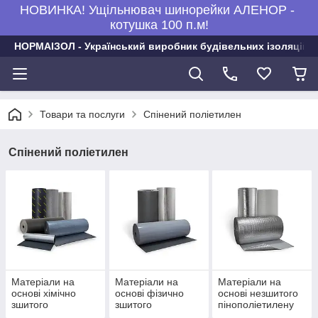
НОВИНКА! Ущільнювач шинорейки АЛЕНОР -
котушка 100 п.м!
НОРМАІЗОЛ - Український виробник будівельних ізоляційни
Товари та послуги
Спінений поліетилен
Спінений поліетилен
Матеріали на
Матеріали на
Матеріали на
основі хімічно
основі фізично
основі незшитого
зшитого
зшитого
пінополіетилену
пінополіетилену
пінополіетилену
НПЕ