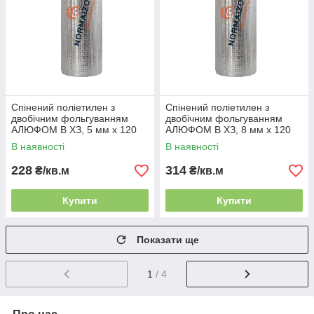
Спінений поліетилен з
Спінений поліетилен з
двобічним фольгуванням
двобічним фольгуванням
АЛЮФОМ В ХЗ, 5 мм х 120
АЛЮФОМ В ХЗ, 8 мм х 120
см
см
В наявності
В наявності
228
314
₴/кв.м
₴/кв.м
Купити
Купити
Показати ще
1
/ 4