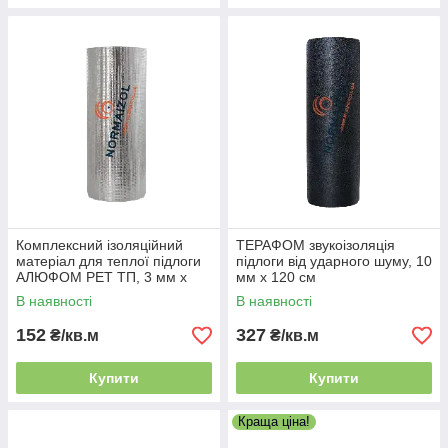
Комплексний ізоляційний
ТЕРАФОМ звукоізоляція
матеріал для теплої підлоги
підлоги від ударного шуму, 10
АЛЮФОМ PET ТП, 3 мм х
мм х 120 см
100 см
В наявності
В наявності
152
327
₴/кв.м
₴/кв.м
Купити
Купити
Краща ціна!