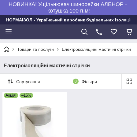
НОВИНКА! Ущільнювач шинорейки АЛЕНОР -
котушка 100 п.м!
НОРМАІЗОЛ - Український виробник будівельних ізоляційни
Товари та послуги
Електроізоляційні мастичні стрічки
Електроізоляційні мастичні стрічки
Сортування
0
Фільтри
Акція!
–15%