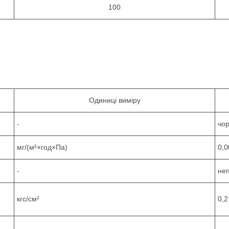
100
Одиниці виміру
-
чо
мг/(м²×год×Па)
0,
-
не
кгс/см²
0,2