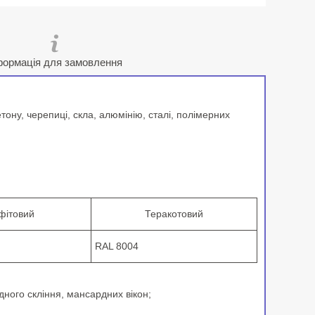
формація для замовлення
ону, черепиці, скла, алюмінію, сталі, полімерних
фітовий
Теракотовий
RAL 8004
дного скління, мансардних вікон;