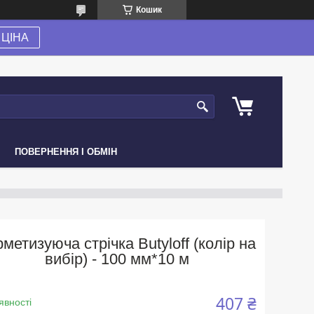
Кошик
ЦІНА
ПОВЕРНЕННЯ І ОБМІН
рметизуюча стрічка Butyloff (колір на
вибір) - 100 мм*10 м
407 ₴
явності