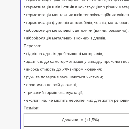
• герметизація швів і стиків в конструкціях з різних матер
• герметизація монтажних швів теплоізоляційних спінен
• герметизація фургонів автомобілів, човнів, металево
• віброізоляція металевої сантехніки (ванни, раковини);
• віброізоляція металевих віконних відливів.
Переваги:
• відмінна адгезія до більшості матеріалів;
• здатність до самогерметизації у випадку проколів і пор
• висока стійкість до УФ-випромінювання;
• руки та поверхня залишаються чистими;
• еластична по всій довжині;
• тривалий термін експлуатації;
• екологічна, не містить небезпечних для життя речовин
Розміри:
Довжина, м (±1,5%)