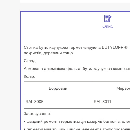
Опис
Стрічка бутилкаучукова герметизируюча BUTYLOFF ®. Ві
покриттів, деревини тощо.
Склад:
Армована алюмінієва фольга, бутилкаучукова композиці
Колір:
Бордовий
Черво
RAL 3005
RAL 3011
Застосування:
• швидкий ремонт і герметизація козирків балконів, еле
• герметизація тріщин і щілин, елементів трубопроводів