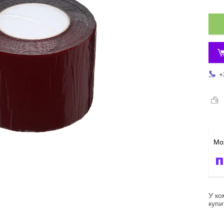
+
У ко
купи