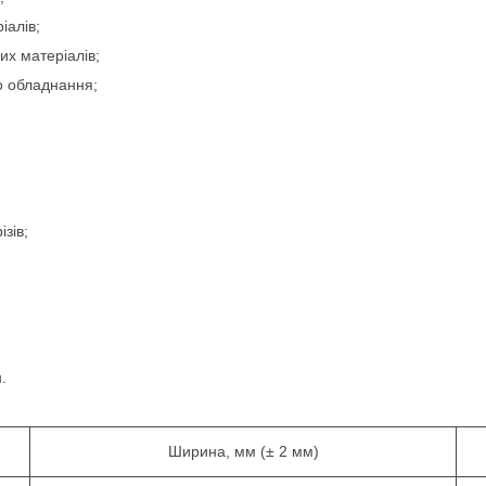
іалів;
их матеріалів;
го обладнання;
ізів;
.
Ширина, мм (± 2 мм)