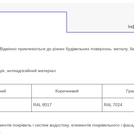
Ін
дмінно приклеюється до різних будівельних поверхонь: металу, бет
я, антиадгезійний матеріал.
ний
Коричневий
Гра
RAL 8017
RAL 7024
ментів покрівель і систем водостоку, елементів покрівельного і фаса
;