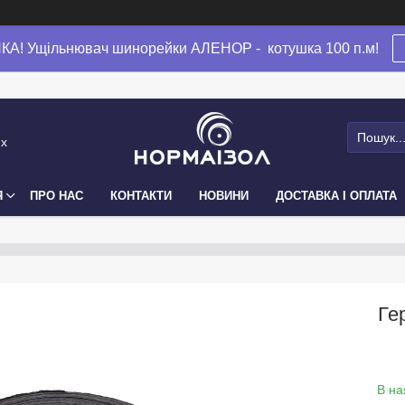
А! Ущільнювач шинорейки АЛЕНОР - котушка 100 п.м!
их
Я
ПРО НАС
КОНТАКТИ
НОВИНИ
ДОСТАВКА І ОПЛАТА
Ге
В на