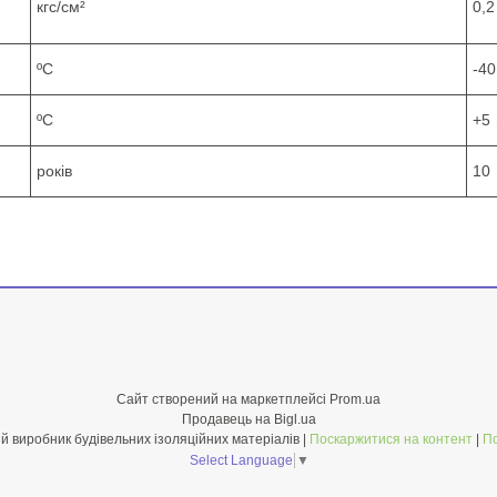
кгс/см²
0,2
ºС
-4
ºС
+5
років
10
Сайт створений на маркетплейсі
Prom.ua
Продавець на Bigl.ua
НОРМАІЗОЛ - Український виробник будівельних ізоляційних матеріалів |
Поскаржитися на контент
|
По
Select Language
▼