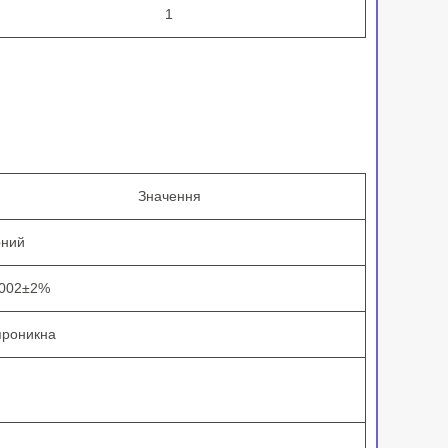
1
Значення
рний
0002±2%
проникна