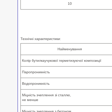
10
Технічні характеристики:
Найменування
Колір бутилкаучукової герметизуючої композиції
Паропроникність
Водопроникність
Міцність зчеплення зі сталлю,
не менше
Міцність зчеплення з бетоном,