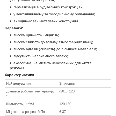
герметизація в будівельних конструкціях;
у вентиляційному та холодильному обладнанні;
як ущільнювач металевих конструкцій.
Переваги:
висока щільність і міцність;
висока стійкість до впливу атмосферних явищ;
висока адгезія (липкість) до більшості матеріалів;
відсутність неприємного запаху;
екологічна, не містить небезпечних для життя
речовин.
Характеристики
Найменування
Значення
Діапазон робочих температур,
-20...+120
°С
Щільность, кг/м3
120-130
Міцність на розрив, МПа
6,37