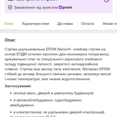
Замовлення під захистом
Опис
Характеристики
Доставка
Оплата
Умови п
Опис
Стрічка ущільнювальна EPDM Alenor
®
– клейова стрічка на
основі ЕПДМ (етилен-пропілен-дієн-мономерна пінорезина),
армувальної сітки та спеціального акрилового клейового
складу підвищеної липкості, закритого антиадгезійною
плівкою. Стрічка має високу силу зчеплення. Матеріал EPDM
стійкий до впливу більшості хімічних речовин, витримує високі
і низькі температури, має низьке водопоглинання.
Застосування:
ізоляції вікон, дверей в цивільному будівництві;
в автомобілебудуванні, суднобудуванні,
авіабудуванні;
в електротехніці: як ущільнювач дверей електрошаф
(зі ступенем захисту IP-54);