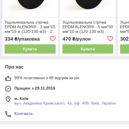
Ущільнювальна стрічка
Ущільнювальна стрічка
Ущіл
EPDM ALENOR® - 3 мм*10
EPDM ALENOR® - 5 мм*30
EPD
мм*15 м (120-130 м3) - 2
мм*10 м (120-130 м3)
мм*5
шт.
334
470
302
₴/упаковка
₴/рулон
Купити
Купити
Про нас
99% позитивних з 88 відгуків за рік
Працює з 29.11.2016
м. Київ
вул. Академіка Кримського, 4а, оф. 408, Київ, Україна
Контакти