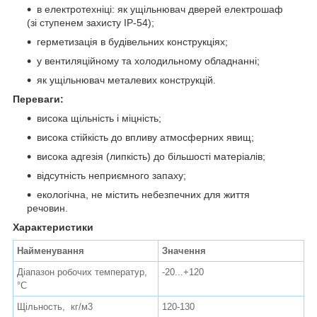
в електротехніці: як ущільнювач дверей електрошаф
(зі ступенем захисту IP-54);
герметизація в будівельних конструкціях;
у вентиляційному та холодильному обладнанні;
як ущільнювач металевих конструкцій.
Переваги:
висока щільність і міцність;
висока стійкість до впливу атмосферних явищ;
висока адгезія (липкість) до більшості матеріалів;
відсутність неприємного запаху;
екологічна, не містить небезпечних для життя
речовин.
Характеристики
Найменування
Значення
Діапазон робочих температур,
-20...+120
°С
Щільность, кг/м3
120-130