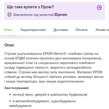
Що таке купити з Пром?
Замовлення під захистом
Опис
Характеристики
Доставка
Оплата
Умови п
Опис
Стрічка ущільнювальна EPDM Alenor
®
– клейова стрічка на
основі ЕПДМ (етилен-пропілен-дієн-мономерна пінорезина),
армувальної сітки та спеціального акрилового клейового
складу підвищеної липкості, закритого антиадгезійною
плівкою. Стрічка маэ високу силу зчеплення. Матеріал EPDM
стійкий до впливу більшості хімічних речовин, витримує високі
і низькі температури, має низьке водопоглинання.
Застосування:
ізоляції вікон, дверей в цивільному будівництві;
в автомобілебудуванні, суднобудуванні,
авіабудуванні;