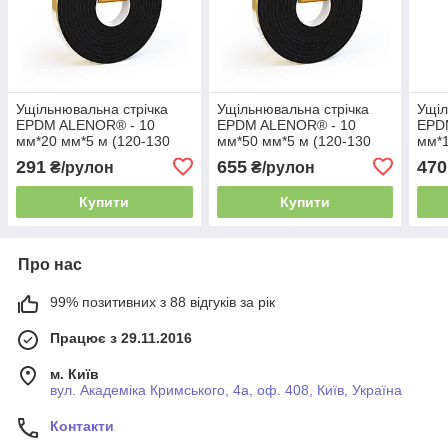
Ущільнювальна стрічка
Ущільнювальна стрічка
Ущіл
EPDM ALENOR® - 10
EPDM ALENOR® - 10
EPD
мм*20 мм*5 м (120-130
мм*50 мм*5 м (120-130
мм*1
м3)
м3)
291
655
470
₴/рулон
₴/рулон
Купити
Купити
Про нас
99% позитивних з 88 відгуків за рік
Працює з 29.11.2016
м. Київ
вул. Академіка Кримського, 4а, оф. 408, Київ, Україна
Контакти