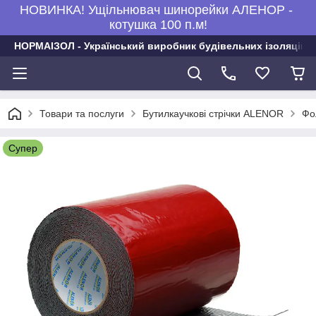
НОВИНКА! Ущільнювач шинорейки АЛЕНОР -
котушка 100 п.м!
НОРМАІЗОЛ - Український виробник будівельних ізоляційни
Товари та послуги
Бутилкаучкові стрічки ALENOR
Фо
Супер