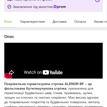
Замовлення під захистом
Опис
Характеристики
Доставка
Оплата
Умови п
Опис
Покрівельна герметизуюча стрічка ALENOR BF – це
фольгована бутилкаучукова стрічка
, призначена для
герметизації будівельних швів, стиків, примикань, щілин,
тріщин на плоских та скатних покрівлях. Має високу адгезію
до покрівельних покриттів та будівельних поверхонь: металу,
шиферу, керамічної черепиці, ондуліну, деревини, полімерних