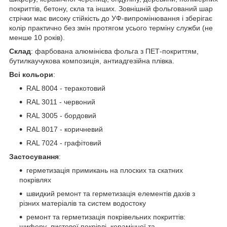
покриттів, бетону, скла та інших. Зовнішній фольгований шар
стрічки має високу стійкість до УФ-випромінювання і зберігає
колір практично без змін протягом усього терміну служби (не
менше 10 років).
Склад
: фарбована алюмінієва фольга з ПЕТ-покриттям,
бутилкаучукова композиція, антиадгезійна плівка.
Всі к
ольор
и
:
RAL 8004 - теракотовий
RAL 3011 - червоний
RAL 3005 - бордовий
RAL 8017 - коричневий
RAL 7024 - графітовий
Застосування
:
герметизація примикань на плоских та скатних
покрівлях
швидкий ремонт та герметизація елементів дахів з
різних матеріалів та систем водостоку
ремонт та герметизація покрівельних покриттів:
шиферу, листової покрівлі, керамічної та