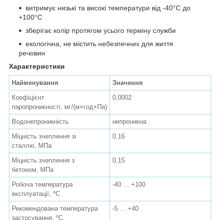
витримує низькі та високі температури від -40°С до
+100°С
зберігає колір протягом усього терміну служби
екологічна, не містить небезпечних для життя
речовин
Характеристики
Найменування
Значення
Коефіцієнт
0,0002
паропроникності, мг/(м×год×Па)
Водонепроникність
непроникна
Міцність зчеплення зі
0,16
сталлю, МПа
Міцність зчеплення з
0,15
бетоном, МПа
Робоча температура
-40 ... +100
експлуатації, ºС
Рекомендована температура
-5 ... +40
застосування, ºС