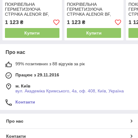
ПОКРІВЕЛЬНА
ПОКРІВЕЛЬНА
ПОК
ГЕРМЕТИЗУЮЧА
ГЕРМЕТИЗУЮЧА
ГЕР
СТРІЧКА ALENOR BF,
СТРІЧКА ALENOR BF,
СТР
графітова - 250 мм х 10 м
червона - 250 мм х 10 м
кори
1 123
1 123
1 1
₴
₴
Купити
Купити
Про нас
99% позитивних з 88 відгуків за рік
Працює з 29.11.2016
м. Київ
вул. Академіка Кримського, 4а, оф. 408, Київ, Україна
Контакти
Про нас
Контакти