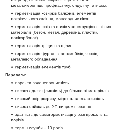
металочерепиці, профнастилу, ондуліну та інших.
герметизація козирків балконів, елементів
покрівельного скління, мансардних вікон
герметизація швів та стиків у конструкціях з різних
матеріалів (бетон, метал, деревина, пластик,
полікарбонат)
герметизація тріщин та щілин
герметизація фургонів, автомобілів, човнів,
металевого обладнання
герметизація елементів труб
Переваги:
паро- та водонепроникність
висока адгезія (липкість) до більшості матеріалів
високий опір розриву, міцність та еластичність
висока стійкість до УФ-випромінювання
здатність до самогерметизації у разі проколів та
порізів
термін служби – 10 років