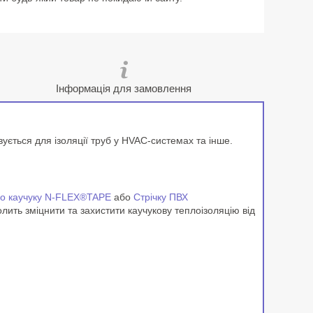
Інформація для замовлення
вується для ізоляції труб у HVAC-системах та інше.
ого каучуку N-FLEX®TAPE
або
Стрічку ПВХ
олить зміцнити та захистити каучукову теплоізоляцію від