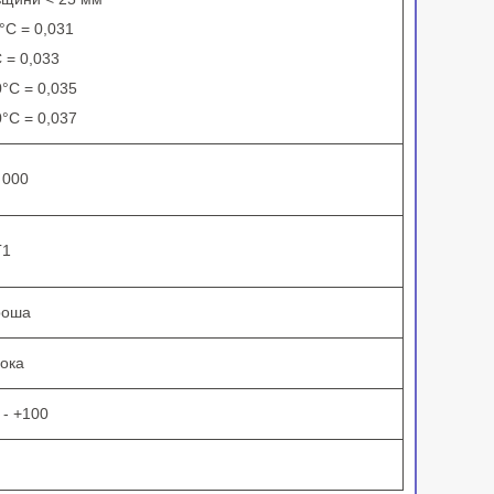
°С = 0,031
 = 0,033
°С = 0,035
°С = 0,037
 000
Г1
роша
ока
 - +100