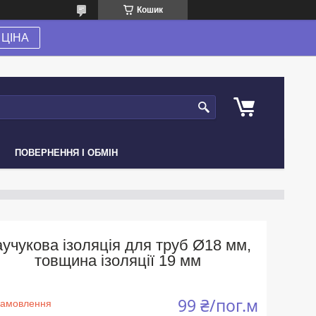
Кошик
ЦІНА
ПОВЕРНЕННЯ І ОБМІН
аучукова ізоляція для труб Ø18 мм,
товщина ізоляції 19 мм
99 ₴/пог.м
замовлення