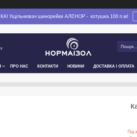
А! Ущільнювач шинорейки АЛЕНОР - котушка 100 п.м!
их
Я
ПРО НАС
КОНТАКТИ
НОВИНИ
ДОСТАВКА І ОПЛАТА
К
Під 