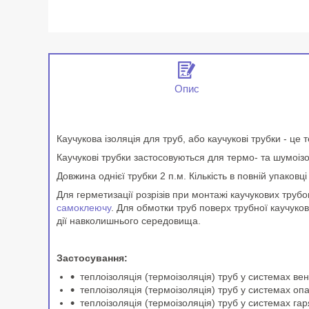
Опис
Каучукова ізоляція для труб, або каучукові трубки - це 
Каучукові трубки застосовуються для термо- та шумоізо
Довжина однієї трубки 2 п.м. Кількість в повній упаковці
Для герметизації розрізів при монтажі каучукових тру
самоклеючу
. Для обмотки труб поверх трубної каучуко
дії навколишнього середовища.
Застосування:
теплоізоляція (термоізоляція) труб у системах ве
теплоізоляція (термоізоляція) труб у системах оп
теплоізоляція (термоізоляція) труб у системах га