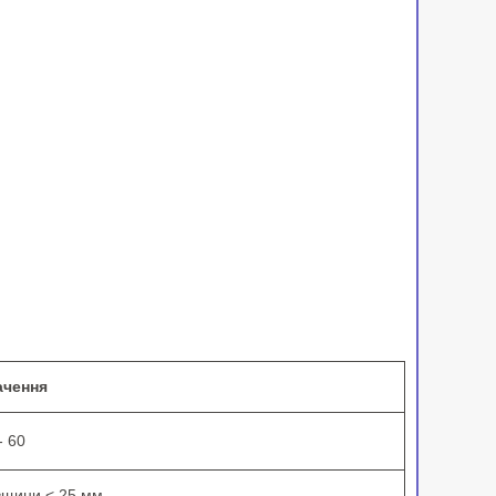
ачення
- 60
вщини < 25 мм