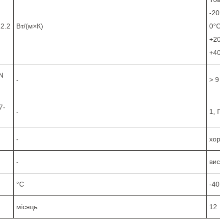
-20
.2.2
Вт/(м×К)
0°С
+20
+40
IN
-
> 9
7-
-
1, 
-
хо
-
вис
°C
-40
місяць
12