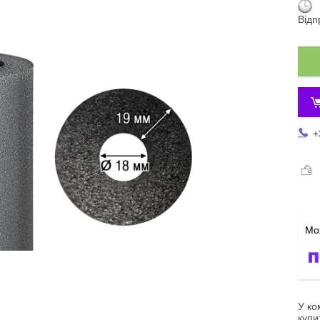
Відп
+
У ко
купи