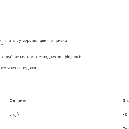
, гниття, утворення цвілі та грибка
°С
 на трубних системах складних конфігурацій
 хімічних середовищ
Од. вим.
Зн
3
40 
кг/м
То