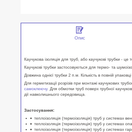
Опис
Каучукова ізоляція для труб, або каучукові трубки - це 
Каучукові трубки застосовуються для термо- та шумоізо
Довжина однієї трубки 2 п.м. Кількість в повній упаковці
Для герметизації розрізів при монтажі каучукових тру
самоклеючу
. Для обмотки труб поверх трубної каучуко
дії навколишнього середовища.
Застосування:
теплоізоляція (термоізоляція) труб у системах ве
теплоізоляція (термоізоляція) труб у системах оп
теплоізоляція (термоізоляція) труб у системах га