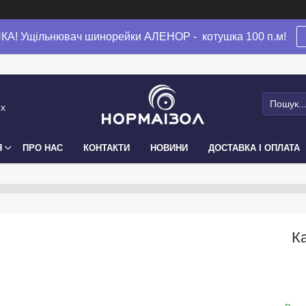
А! Ущільнювач шинорейки АЛЕНОР - котушка 100 п.м!
их
Я
ПРО НАС
КОНТАКТИ
НОВИНИ
ДОСТАВКА І ОПЛАТА
К