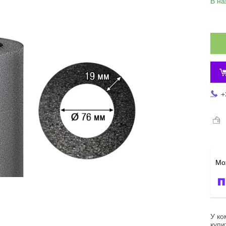
В на
+
У ко
купи