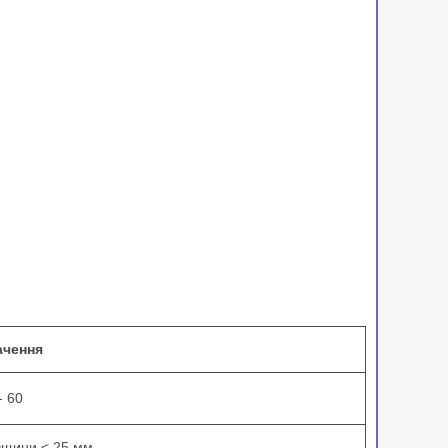
ачення
- 60
вщини < 25 мм