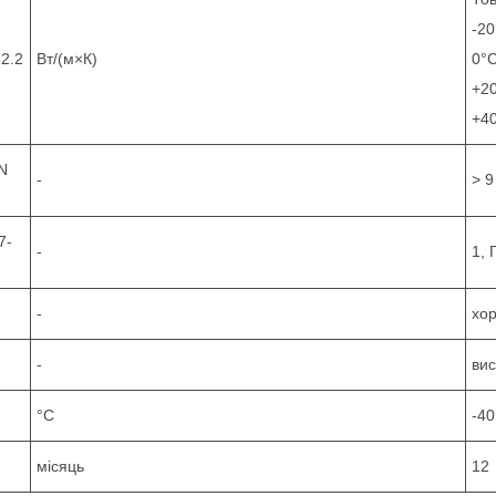
-20
.2.2
Вт/(м×К)
0°С
+20
+40
IN
-
> 9
7-
-
1, 
-
хо
-
вис
°C
-40
місяць
12