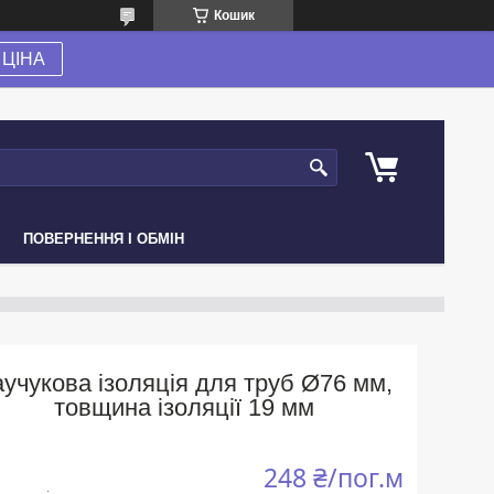
Кошик
ЦІНА
ПОВЕРНЕННЯ І ОБМІН
аучукова ізоляція для труб Ø76 мм,
товщина ізоляції 19 мм
248 ₴/пог.м