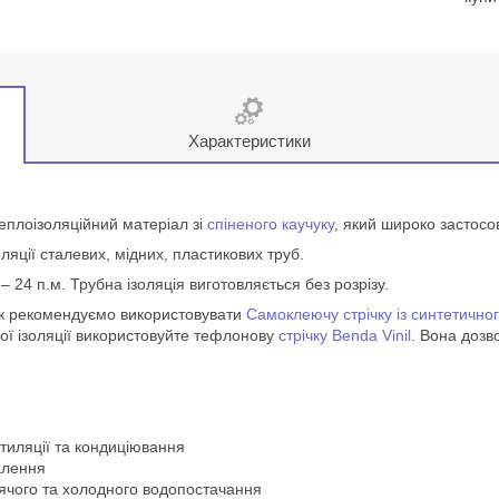
Характеристики
теплоізоляційний матеріал зі
спіненого каучуку
, який широко застосо
ляції сталевих, мідних, пластикових труб.
 – 24 п.м. Трубна ізоляція виготовляється без розрізу.
бок рекомендуємо використовувати
Самоклеючу стрічку із синтетичн
вої ізоляції використовуйте тефлонову
стрічку Benda Vinil
. Вона дозв
нтиляції та кондиціювання
алення
рячого та холодного водопостачання