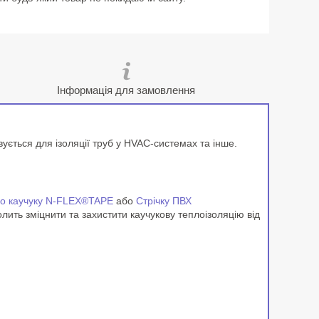
Інформація для замовлення
вується для ізоляції труб у HVAC-системах та інше.
ого каучуку N-FLEX®TAPE
або
Стрічку ПВХ
олить зміцнити та захистити каучукову теплоізоляцію від