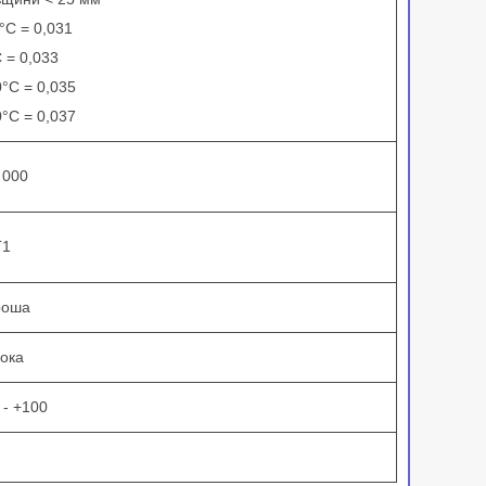
°С = 0,031
 = 0,033
°С = 0,035
°С = 0,037
 000
Г1
роша
ока
 - +100