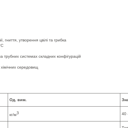
, гниття, утворення цвілі та грибка
°С
 на трубних системах складних конфігурацій
 хімічних середовищ
Од. вим.
Зн
3
40 
кг/м
То