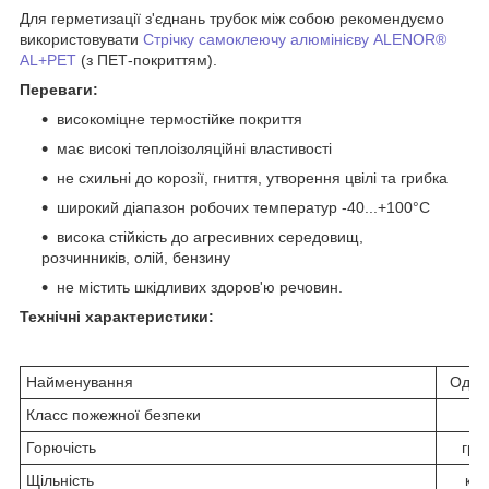
Для герметизації з'єднань трубок між собою рекомендуємо
використовувати
Стрічку самоклеючу алюмінієву ALENOR®
AL+PET
(з ПЕТ-покриттям).
Переваги:
високоміцне термостійке покриття
має високі теплоізоляційні властивості
не схильні до корозії, гниття, утворення цвілі та грибка
широкий діапазон робочих температур -40...+100°С
висока стійкість до агресивних середовищ,
розчинників, олій, бензину
не містить шкідливих здоров'ю речовин.
Технічні характеристики:
Найменування
Один
Класс пожежної безпеки
Горючість
гру
Щільність
кг/