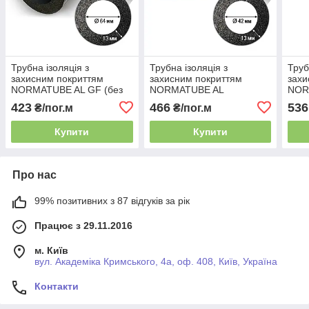
Трубна ізоляція з
Трубна ізоляція з
Труб
захисним покриттям
захисним покриттям
захи
NORMATUBE AL GF (без
NORMATUBE AL
NOR
розрізу) для труб Ø64 мм,
PLAST SK (з розрізом) для
розр
423
466
536
₴/пог.м
₴/пог.м
товщина ізоляції 13 мм
труб Ø42 мм, товщина
мм, 
ізоляції 13 мм
мм
Купити
Купити
Про нас
99% позитивних з 87 відгуків за рік
Працює з 29.11.2016
м. Київ
вул. Академіка Кримського, 4а, оф. 408, Київ, Україна
Контакти