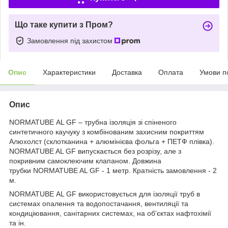
Що таке купити з Пром?
Замовлення під захистом
Опис
Характеристики
Доставка
Оплата
Умови п
Опис
NORMATUBE АL GF – трубна ізоляція зі спіненого
синтетичного каучуку з комбінованим захисним покриттям
Алюхолст (склотканина + алюмінієва фольга + ПЕТФ плівка).
NORMATUBE AL GF випускається без розрізу, але з
покривним самоклеючим клапаном. Довжина
трубки NORMATUBE AL GF - 1 метр. Кратність замовлення - 2
м.
NORMATUBE АL GF використовується для ізоляції труб в
системах опалення та водопостачання, вентиляції та
кондиціювання, санітарних системах, на об'єктах нафтохімії
та ін.