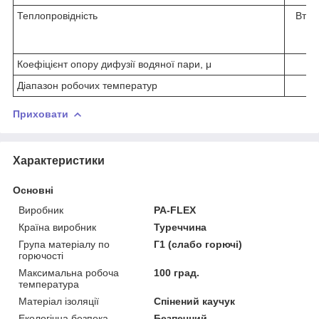
Теплопровідність
Вт/(м
Коефіцієнт опору дифузії водяної пари, μ
-
Діапазон робочих температур
˚
Приховати
Характеристики
Основні
Виробник
PA-FLEX
Країна виробник
Туреччина
Група матеріалу по
Г1 (слабо горючі)
горючості
Максимальна робоча
100 град.
температура
Матеріал ізоляції
Спінений каучук
Екологічна безпека
Безпечний