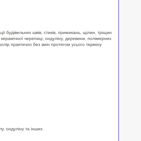
ії будівельних швів, стиків, примикань, щілин, тріщин
 керамічної черепиці, ондуліну, деревини, полімерних
 колір практично без змін протягом усього терміну
у, ондуліну та інших.