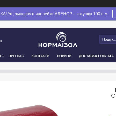
А! Ущільнювач шинорейки АЛЕНОР - котушка 100 п.м!
их
Я
ПРО НАС
КОНТАКТИ
НОВИНИ
ДОСТАВКА І ОПЛАТА
С