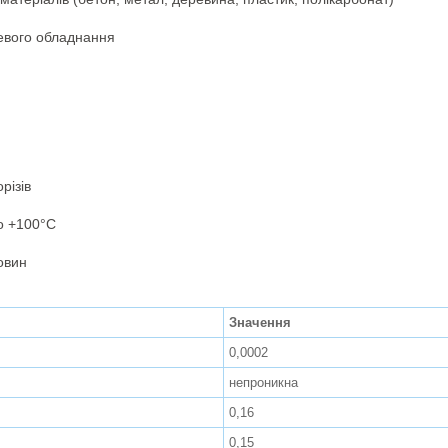
левого обладнання
різів
до +100°С
овин
Значення
0,0002
непроникна
0,16
0,15