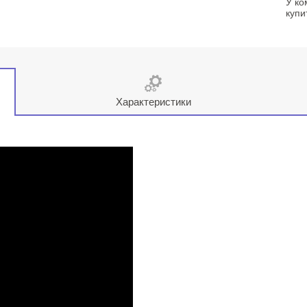
У ко
купи
Характеристики