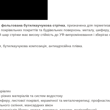
е фольгована бутилкаучукова стрічка
, призначена для герметизац
о покрівельних покриттів та будівельних поверхонь: металу, шиферу,
й шар стрічки має високу стійкість до УФ-випромінювання і зберігає
 бутилкаучукова композиція, антиадгезійна плівка.
крівлях
 різних матеріалів та систем водостоку
иферу, листової покрівлі, керамічної та металочерепиці, профнастил
льного скління, мансардних вікон
х матеріалів (бетон, метал, деревина, пластик, полікарбонат)