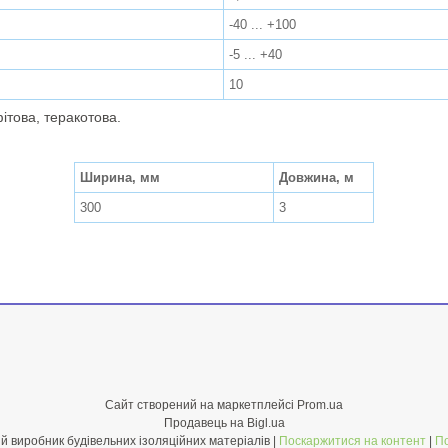
-40 ... +100
-5 ... +40
10
ітова, теракотова.
Ширина, мм
Довжина, м
300
3
Сайт створений на маркетплейсі
Prom.ua
Продавець на Bigl.ua
НОРМАІЗОЛ - Український виробник будівельних ізоляційних матеріалів |
Поскаржитися на контент
|
По