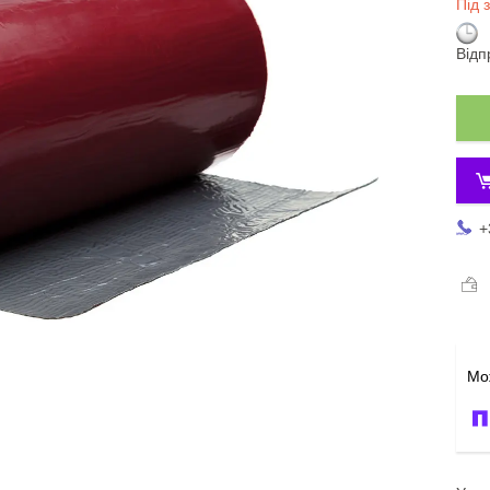
Під 
Відп
+