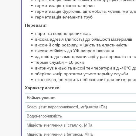
герметизація тріщин та щілин
герметизація фургонів, автомобілів, човнів, мета
герметизація елементів труб
Переваги:
паро- та водонепроникність
висока адгезія (липкість) до більшості матеріалів
високий опір розриву, міцність та еластичність
висока стійкість до УФ-випромінювання
здатність до самогерметизації у разі проколів та по
термін служби – 10 років
витримує низькі та високі температури від -40°С 
зберігає колір протягом усього терміну служби
екологічна, не містить небезпечних для життя реч
Характеристики
Найменування
Коефіцієнт паропроникності, мг/(м×год×Па)
Водонепроникність
Міцність зчеплення зі сталлю, МПа
Міцність зчеплення з бетоном, МПа