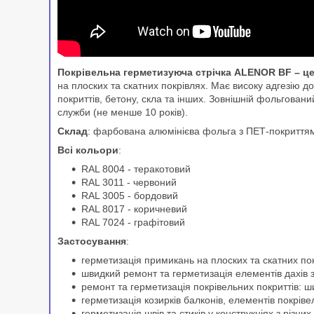
Покрівельна герметизуюча стрічка ALENOR BF – ц
на плоских та скатних покрівлях. Має високу адгезію д
покриттів, бетону, скла та інших. Зовнішній фольговани
служби (не менше 10 років).
Склад
: фарбована алюмінієва фольга з ПЕТ-покриттям,
Всі к
ольор
и
:
RAL 8004 - теракотовий
RAL 3011 - червоний
RAL 3005 - бордовий
RAL 8017 - коричневий
RAL 7024 - графітовий
Застосування
:
герметизація примикань на плоских та скатних по
швидкий ремонт та герметизація елементів дахів з
ремонт та герметизація покрівельних покриттів: ш
герметизація козирків балконів, елементів покріве
герметизація швів та стиків у конструкціях з різни