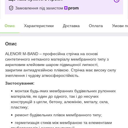
Замовлення під захистом
Опис
Характеристики
Доставка
Оплата
Умови п
Опис
ALENOR M-BAND – професійна стрічка на основі
синтетичного нетканого матеріалу мембранного типу з
акриловим клейовим шаром підвищеної липкості,
закритим антиадгезійною плівкою. Стрічка має високу силу
зчеплення і чудову атмосферостійкість.
Застосування:
монтаж будь-яких мембранних будівельних рулонних
матеріалів, як один до одного, так і до несучих
конструкцій з цегли, бетону, алюмінію, металу, скла,
пластику;
ремонт будівельних плівок мембранного типу;
герметизація стиків між мембраною та елементами
трубопроводів і систем вентиляції.