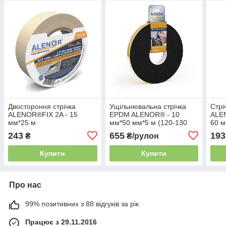
Двостороння стрічка
Ущільнювальна стрічка
Стрі
ALENOR®FIX 2A - 15
EPDM ALENOR® - 10
ALE
мм*25 м
мм*50 мм*5 м (120-130
60 м
м3)
243
655
193
₴
₴/рулон
Купити
Купити
Про нас
99% позитивних з 88 відгуків за рік
Працює з 29.11.2016