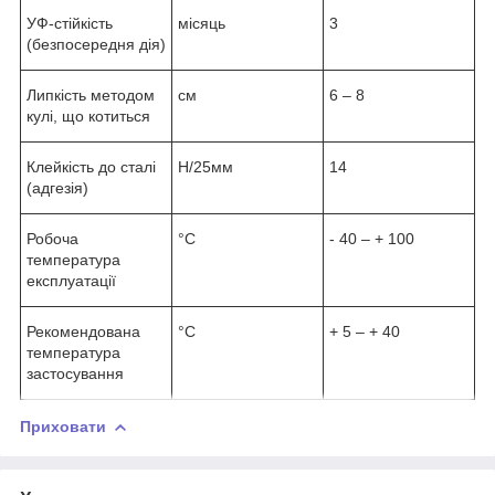
УФ-стійкість
місяць
3
(безпосередня дія)
Липкість методом
см
6 – 8
кулі, що котиться
Клейкість до сталі
Н/25мм
14
(адгезія)
Робоча
°C
- 40 – + 100
температура
експлуатації
Рекомендована
°C
+ 5 – + 40
температура
застосування
Приховати