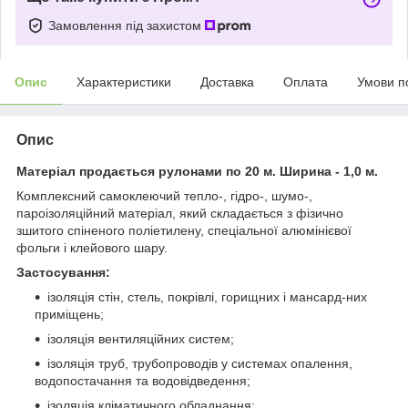
Замовлення під захистом
Опис
Характеристики
Доставка
Оплата
Умови п
Опис
Матеріал продається рулонами по 20 м. Ширина - 1,0 м.
Комплексний самоклеючий тепло-, гідро-, шумо-,
пароізоляційний матеріал, який складається з фізично
зшитого спіненого поліетилену, спеціальної алюмінієвої
фольги і клейового шару.
Застосування:
ізоляція стін, стель, покрівлі, горищних і мансард-них
приміщень;
ізоляція вентиляційних систем;
ізоляція труб, трубопроводів у системах опалення,
водопостачання та водовідведення;
ізоляція кліматичного обладнання;