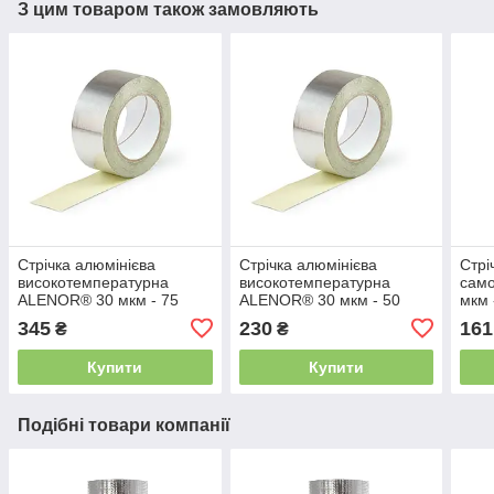
З цим товаром також замовляють
Стрічка алюмінієва
Стрічка алюмінієва
Стрі
високотемпературна
високотемпературна
сам
ALENOR® 30 мкм - 75
ALENOR® 30 мкм - 50
мкм 
мм*50 м
мм*50 м
345
230
161
₴
₴
Купити
Купити
Подібні товари компанії