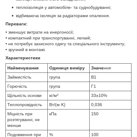
теплоізоляція у автомобіле- та суднобудуванні;
відбиваюча ізоляція за радіаторами опалення.
Переваги:
• зменшує витрати на енергоносії;
• компактний при транспортуванні, легкий;
• не потребує захисного одягу та спеціального інструменту;
• зручний в монтажі.
Характеристики
Найменування
Одиниця виміру
Значе
ння
Займистість
група
В1
Горючість
група
Г1
Щільність основи
кг/м³
33±10%
Теплопровідність
Вт/(м·K)
0,036
Міцність при
кПа
150
розтягуванні, не
менше
Подовження при
%
100