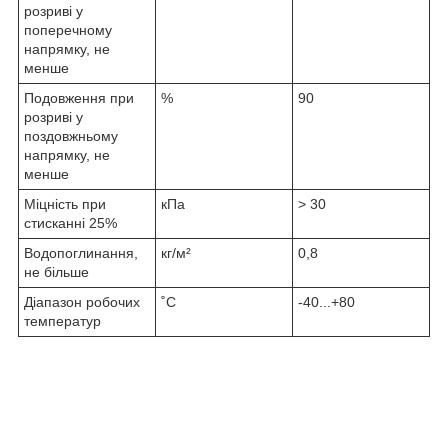
розриві у
поперечному
напрямку, не
менше
Подовження при
%
90
розриві у
поздовжньому
напрямку, не
менше
Міцність при
кПа
> 30
стисканні 25%
Водопоглинання,
кг/м²
0,8
не більше
Діапазон робочих
˚С
-40...+80
температур