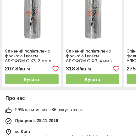
Спінений поліетилен з
Спінений поліетилен з
Спін
фольгою і клеєм
фольгою і клеєм
фоль
АЛЮФОМ С ХЗ, 3 мм х
АЛЮФОМ С ФЗ, 4 мм х
АЛЮ
100 см
100 см
100 
207
318
275
₴/кв.м
₴/кв.м
Купити
Купити
Про нас
99% позитивних з 86 відгуків за рік
Працює з 29.11.2016
м. Київ