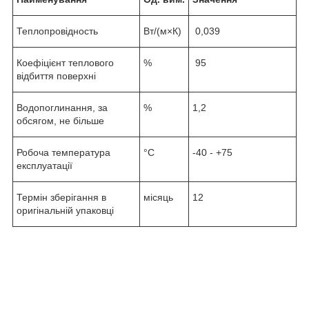
Теплопровідность
Вт/(м×К)
0,039
Коефіцієнт теплового
%
95
відбиття поверхні
Водопоглинання, за
%
1,2
обсягом, не більше
Робоча температура
°С
-40 - +75
експлуатації
Термін зберігання в
місяць
12
оригінальній упаковці