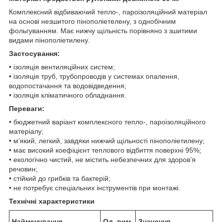
Комплексний відбиваючий тепло-, пароізоляційний матеріал
на основі незшитого пінополіетелену, з однобічним
фольгуванням. Має нижчу щільність порівняно з зшитими
видами пінополіетилену.
Застосування:
• ізоляція вентиляційних систем;
• ізоляція труб, трубопроводів у системах опалення,
водопостачання та водовідведення;
• ізоляція кліматичного обладнання.
Переваги:
• бюджетний варіант комплексного тепло-, пароізоляційного
матеріалу;
• м’який, легкий, завдяки нижчий щільності пінополіетилену;
• має високий коефіцієнт теплового відбиття поверхні 95%;
• екологічно чистий, не містить небезпечних для здоров’я
речовин;
• стійкий до грибків та бактерій;
• не потребує спеціальних інструментів при монтажі.
Технічні характеристики
Найменування
Од. вим.
Значення