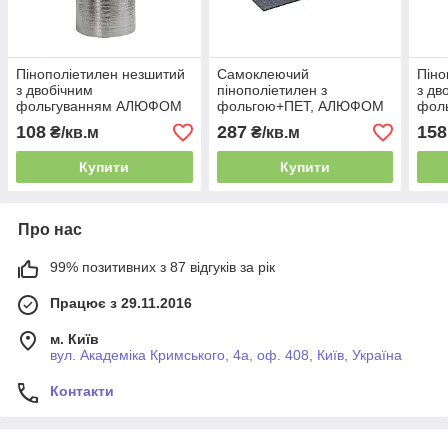
Пінополіетилен незшитий
Самоклеючий
Піно
з двобічним
пінополіетилен з
з дв
фольгуванням АЛЮФОМ
фольгою+ПЕТ, АЛЮФОМ
фол
НПЕ В - 5 мм*100 см
PET С, 5 мм х 100 см
НПЕ 
108
287
158
₴/кв.м
₴/кв.м
Купити
Купити
Про нас
99% позитивних з 87 відгуків за рік
Працює з 29.11.2016
м. Київ
вул. Академіка Кримського, 4а, оф. 408, Київ, Україна
Контакти