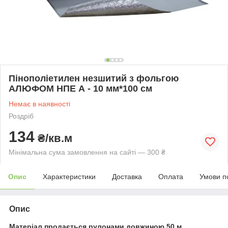
Пінополіетилен незшитий з фольгою
АЛЮФОМ НПЕ А - 10 мм*100 см
Немає в наявності
Роздріб
134
₴/кв.м
Мінімальна сума замовлення на сайті — 300 ₴
Опис
Характеристики
Доставка
Оплата
Умови п
Опис
Матеріал продається рулонами довжиною 50 м.