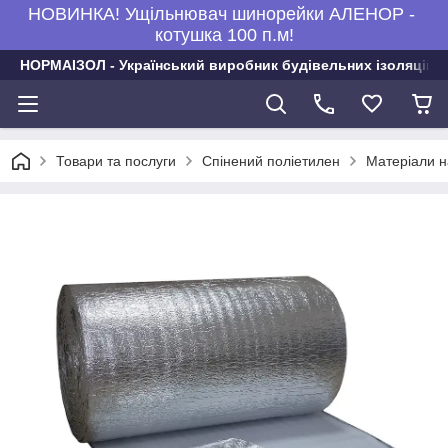
НОВИНКА! Ущільнювач шинорейки АЛЕНОР -
котушка 100 п.м!
НОРМАІЗОЛ - Український виробник будівельних ізоляційни
Товари та послуги
Спінений поліетилен
Матеріали н