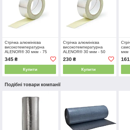
Стрічка алюмінієва
Стрічка алюмінієва
Стрі
високотемпературна
високотемпературна
сам
ALENOR® 30 мкм - 75
ALENOR® 30 мкм - 50
мкм 
мм*50 м
мм*50 м
345
230
161
₴
₴
Купити
Купити
Подібні товари компанії