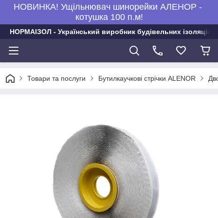
НОВИНКА! Ущільнювач шинорейки АЛЕНОР -
котушка 100 п.м!
НОРМАІЗОЛ - Український виробник будівельних ізоляційни
Товари та послуги
Бутилкаучкові стрічки ALENOR
Дв