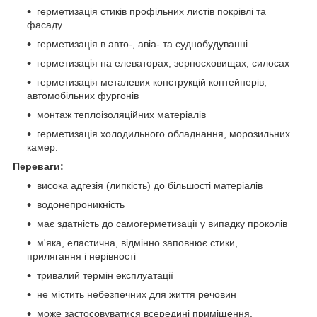
герметизація стиків профільних листів покрівлі та
фасаду
герметизація в авто-, авіа- та суднобудуванні
герметизація на елеваторах, зерносховищах, силосах
герметизація металевих конструкцій контейнерів,
автомобільних фургонів
монтаж теплоізоляційних матеріалів
герметизація холодильного обладнання, морозильних
камер.
Переваги:
висока адгезія (липкість) до більшості матеріалів
водонепроникність
має здатність до самогерметизації у випадку проколів
м'яка, еластична, відмінно заповнює стики,
прилягання і нерівності
тривалий термін експлуатації
не містить небезпечних для життя речовин
може застосовуватися всередині приміщення.