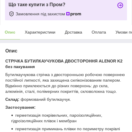
Що таке купити з Пром?
Замовлення під захистом
Опис
Характеристики
Доставка
Оплата
Умови п
Опис
СТРІЧКА БУТИЛКАУЧУКОВА ДВОСТОРОННЯ ALENOR K2
без пакування
Бутилкаучукова стрічка з двосторонньою робочою поверхнею
постійної липкості, яка захищена силіконізованим папером.
Відмінно приклеюється до різних поверхонь: до скла,
алюмінія, сталі, полімерних покриттів, скловолокна тощо.
Склад:
формований бутилкаучук.
Застосування:
герметизація покрівельних, пароізоляційних,
гідроізоляційних плівок і мембран
герметизація примикань плівки по периметру покрівлі