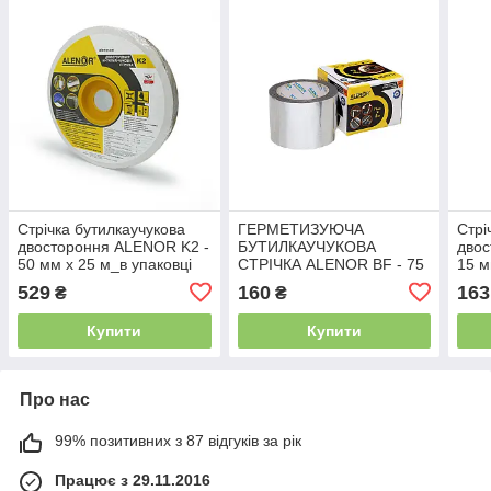
Стрічка бутилкаучукова
ГЕРМЕТИЗУЮЧА
Стрі
двостороння ALENOR K2 -
БУТИЛКАУЧУКОВА
двос
50 мм х 25 м_в упаковці
СТРІЧКА ALENOR BF - 75
15 м
мм х 3 м
529
160
163
₴
₴
Купити
Купити
Про нас
99% позитивних з 87 відгуків за рік
Працює з 29.11.2016