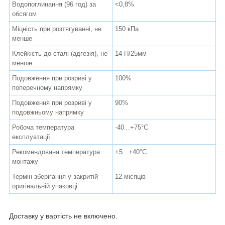
Водопоглинання (96 год) за
˂0,8%
обсягом
Міцність при розтягуванні, не
150 кПа
менше
Клейкість до сталі (адгезія), не
14 Н/25мм
менше
Подовження при розриві у
100%
поперечному напрямку
Подовження при розриві у
90%
подовжньому напрямку
Робоча температура
-40...+75°С
експлуатації
Рекомендована температура
+5...+40°С
монтажу
Термін зберігання у закритій
12 місяців
оригінальній упаковці
Доставку у вартість не включено.