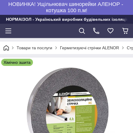
НОВИНКА! Ущільнювач шинорейки АЛЕНОР -
котушка 100 п.м!
НОРМАІЗОЛ - Український виробник будівельних ізоляційни
Товари та послуги
Герметизуючі стрічки ALENOR
Стр
Хімічно зшита