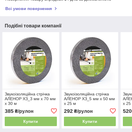
Всі умови повернення
Подібні товари компанії
Звукоізоляційна стрічка
Звукоізоляційна стрічка
Звук
АЛЕНОР ХЗ_3 мм х 70 мм
АЛЕНОР ХЗ_5 мм х 50 мм
АЛЕ
х 30 м
х 25 м
х 25
385
292
520
₴/рулон
₴/рулон
Купити
Купити