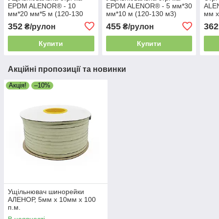
EPDM ALENOR® - 10
EPDM ALENOR® - 5 мм*30
ALEN
мм*20 мм*5 м (120-130
мм*10 м (120-130 м3)
мм х
м3)
352
455
362
₴/рулон
₴/рулон
Купити
Купити
Акційні пропозиції та новинки
Акція!
–10%
Ущільнювач шинорейки
АЛЕНОР, 5мм х 10мм х 100
п.м.
В наявності