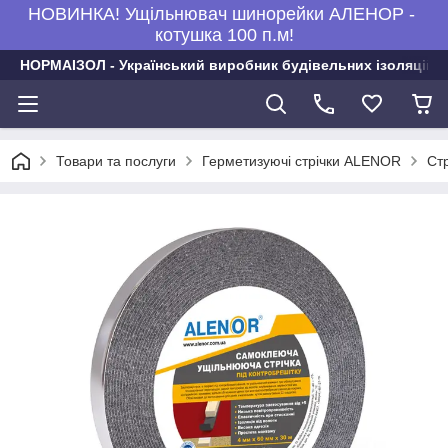
НОВИНКА! Ущільнювач шинорейки АЛЕНОР -
котушка 100 п.м!
НОРМАІЗОЛ - Український виробник будівельних ізоляційни
Товари та послуги
Герметизуючі стрічки ALENOR
Стр