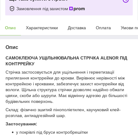
Замовлення під захистом
Опис
Характеристики
Доставка
Оплата
Умови п
Опис
САМОКЛЕЮЧА УЩІЛЬНЮВАЛЬНА СТРІЧКА ALENOR ПІД
КОНТРРЕЙКУ
Стрічка застосовується для ущільнення і герметизації
прилягання контррейки до крокви. Вирівнює нерівності між
контррейкою і кроквами, забезпечує захист контррейки від
вологи. Щільна структура стрічки дозволяє надійно обжати
цвяхи, скоби або шурупи. Має відмінну адгезію до більшості
будівельних поверхонь.
Склад: фізично зшитий пінополіетилен, каучуковий клей-
розплав, антиадгезійний шар.
Застосування:
у покрівлі під бруси контробрешітки