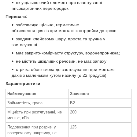
як ущільнюючий елемент при влаштуванні
гіпсокартонних перегородок.
Переваги:
забезпечує щільне, герметичне
обтиснення цвяхів при монтажі контррейки до крокв
завдяки клейовому шару, проста та зручна у
застосуванні
має закрито-комірчасту структуру, водонепроникна;
не містить шкідливих речовин, не має запаху
стрічка обов’язкова до застосування при монтажі
дахів з маленьким кутом нахилу (≤ 22 градусів).
Характеристики
Найменування
Значення
Займистість, група
В2
Міцність при розтягуванні, не
200
менше, кПа
Подовження при розриві у
125
поперечному напрямку, не