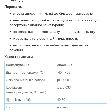
Переваги:
висока адгезія (липкість) до більшості матеріалів;
еластичність, що забезпечує щільне прилягання до
поверхонь складної конфігурації;
не плавиться, не має запаху, не пропускає вологу;
має звуко-, теплоізоляційні властивості;
екологічна, не містить небезпечних для життя
речовин.
Характеристики
Найменування
Значення
Діапазон температур, °С
-40...+85
Опір проникненню вологи
µ> 9000
Коефіцієнт
λ ≤ 0,033
теплопровідності, Вт/(м·K)
Щільність, кг/м3
40-60
Колір
чорний