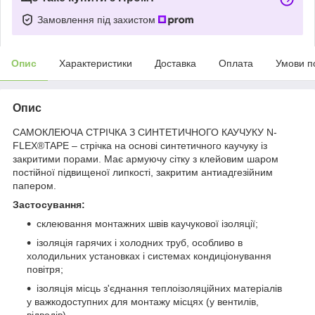
Замовлення під захистом
Опис
Характеристики
Доставка
Оплата
Умови п
Опис
САМОКЛЕЮЧА СТРІЧКА З СИНТЕТИЧНОГО КАУЧУКУ N-
FLEX®TAPE – стрічка на основі синтетичного каучуку із
закритими порами. Має армуючу сітку з клейовим шаром
постійної підвищеної липкості, закритим антиадгезійним
папером.
Застосування:
склеювання монтажних швів каучукової ізоляції;
ізоляція гарячих і холодних труб, особливо в
холодильних установках і системах кондиціонування
повітря;
ізоляція місць з'єднання теплоізоляційних матеріалів
у важкодоступних для монтажу місцях (у вентилів,
відводів).