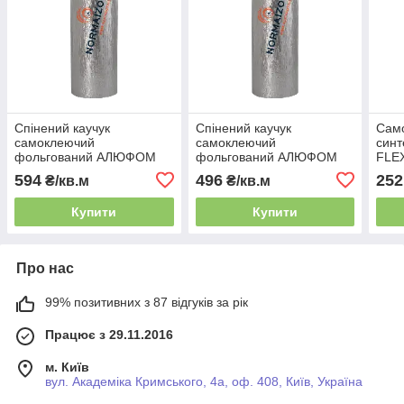
Спінений каучук
Спінений каучук
Само
самоклеючий
самоклеючий
синт
фольгований АЛЮФОМ
фольгований АЛЮФОМ
FLEX
RС, товщина 13 мм
RС, товщина 9 мм
мм*
594
496
252
₴/кв.м
₴/кв.м
Купити
Купити
Про нас
99% позитивних з 87 відгуків за рік
Працює з 29.11.2016
м. Київ
вул. Академіка Кримського, 4а, оф. 408, Київ, Україна