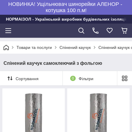
НОВИНКА! Ущільнювач шинорейки АЛЕНОР -
котушка 100 п.м!
НОРМАІЗОЛ - Український виробник будівельних ізоляційни
Товари та послуги
Спінений каучук
Спінений каучук
Спінений каучук самоклеючий з фольгою
Сортування
0
Фільтри