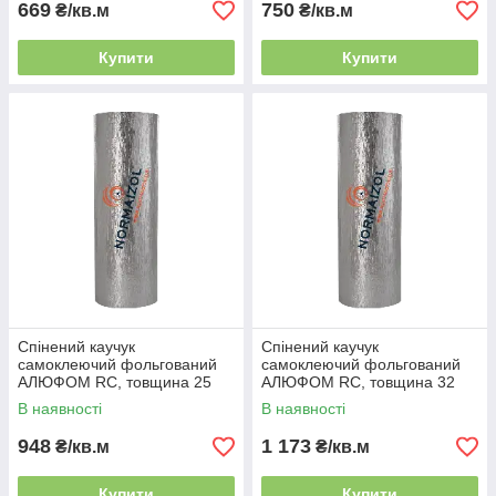
669
750
₴/кв.м
₴/кв.м
Купити
Купити
Спінений каучук
Спінений каучук
самоклеючий фольгований
самоклеючий фольгований
АЛЮФОМ RС, товщина 25
АЛЮФОМ RС, товщина 32
мм
мм
В наявності
В наявності
948
1 173
₴/кв.м
₴/кв.м
Купити
Купити