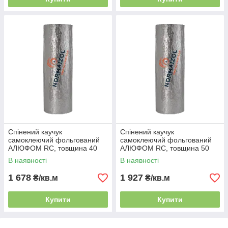
Спінений каучук
Спінений каучук
самоклеючий фольгований
самоклеючий фольгований
АЛЮФОМ RС, товщина 40
АЛЮФОМ RС, товщина 50
мм
мм
В наявності
В наявності
1 678
1 927
₴/кв.м
₴/кв.м
Купити
Купити