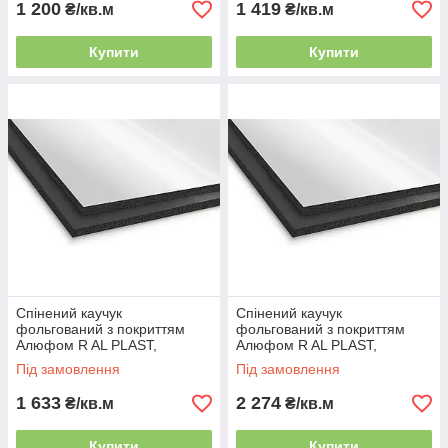
1 200
1 419
₴/кв.м
₴/кв.м
Купити
Купити
Спінений каучук
Спінений каучук
фольгований з покриттям
фольгований з покриттям
Алюфом R AL PLAST,
Алюфом R AL PLAST,
товщина 32 мм
товщина 40 мм
Під замовлення
Під замовлення
1 633
2 274
₴/кв.м
₴/кв.м
Купити
Купити