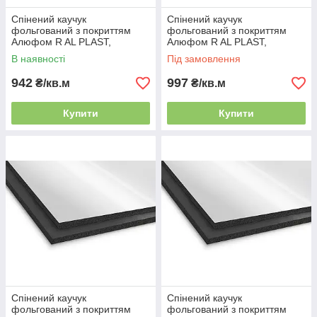
Спінений каучук
Спінений каучук
фольгований з покриттям
фольгований з покриттям
Алюфом R AL PLAST,
Алюфом R AL PLAST,
товщина 9 мм
товщина 10 мм
В наявності
Під замовлення
942
997
₴/кв.м
₴/кв.м
Купити
Купити
Спінений каучук
Спінений каучук
фольгований з покриттям
фольгований з покриттям