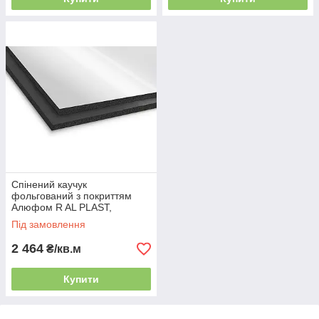
Спінений каучук
фольгований з покриттям
Алюфом R AL PLAST,
товщина 50 мм
Під замовлення
2 464
₴/кв.м
Купити