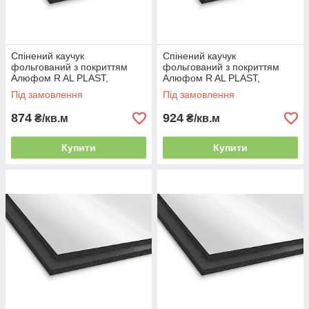
Спінений каучук
Спінений каучук
фольгований з покриттям
фольгований з покриттям
Алюфом R AL PLAST,
Алюфом R AL PLAST,
товщина 6 мм
товщина 8 мм
Під замовлення
Під замовлення
874
924
₴/кв.м
₴/кв.м
Купити
Купити