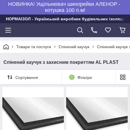
НОВИНКА! Ущільнювач шинорейки АЛЕНОР -
котушка 100 п.м!
НОРМАІЗОЛ - Український виробник будівельних ізоляційни
Товари та послуги
Спінений каучук
Спінений каучук
Спінений каучук з захисним покриттям AL PLAST
Сортування
0
Фільтри